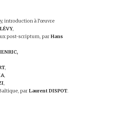
ry, introduction à l’œuvre
 LÉVY
,
eux post-scriptum, par
Hans
HENRIC,
RT
,
KA
,
ZI
,
 Baltique, par
Laurent DISPOT
.