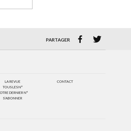


PARTAGER
LA REVUE
CONTACT
TOUS LES N°
OTRE DERNIER N°
S’ABONNER