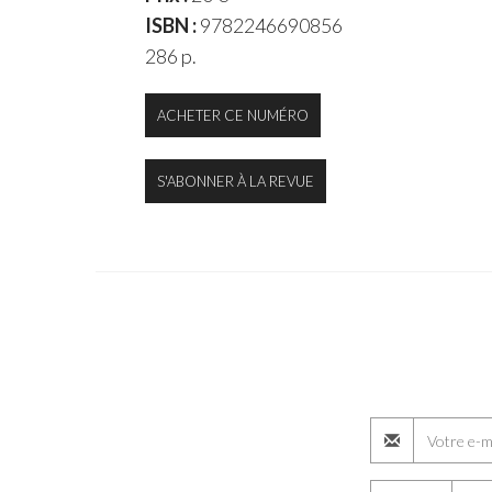
ISBN :
9782246690856
286 p.
ACHETER CE NUMÉRO
S'ABONNER À LA REVUE