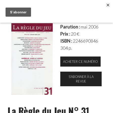
Parution :
mai 2006
Prix :
20 €
ISBN :
2246690846
304 p.
ACHETER CE NUMÉRO
S'ABONNER À LA
REVUE
La Règle du Jeu N° 31