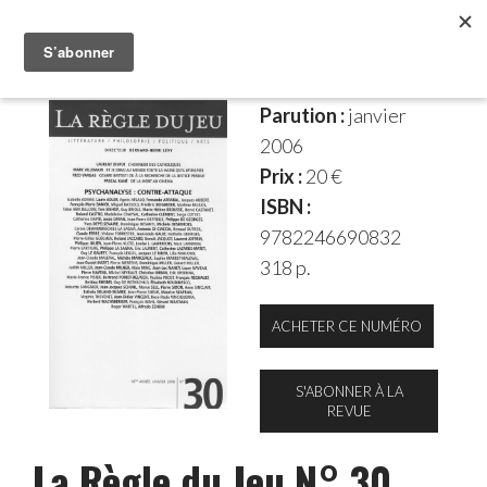
Parution :
janvier
2006
Prix :
20 €
ISBN :
9782246690832
318 p.
ACHETER CE NUMÉRO
S'ABONNER À LA
REVUE
La Règle du Jeu N° 30