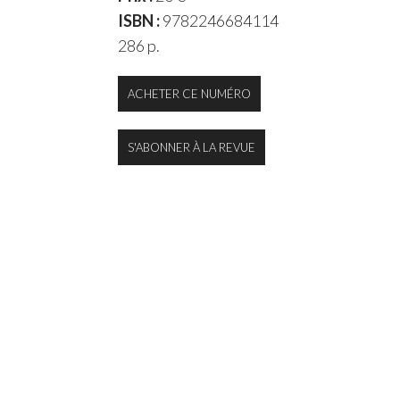
ISBN :
9782246684114
286 p.
ACHETER CE NUMÉRO
S'ABONNER À LA REVUE