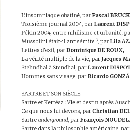
L’insomniaque obstiné, par
Pascal BRUC
Troisième journal 2004, par
Laurent DISP
Pékin 2004, entre nihilisme et urbanité, p
Mussolini était-il antisémite ?, par
Lila 
Lettres d’exil, par
Dominique DE ROUX,
La vérité multiple de la vie, par
Jacques 
Stehndhal à Stendhal, par
Laurent DISPO
Hommes sans visage, par
Ricardo GONZ
SARTRE ET SON SIÈCLE
Sartre et Kertész : Vie et destin après Ausc
Ce que nous lui devons, par
Christian D
Sartre
underground
, par
François NOUDE
Sartre dans la philosophie américaine, pa