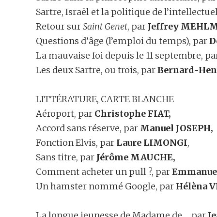
Sartre, Israël et la politique de l’intellectue
Retour sur
Saint Genet
, par
Jeffrey MEHL
Questions d’âge (l’emploi du temps), par
D
La mauvaise foi depuis le 11 septembre, p
Les deux Sartre, ou trois, par
Bernard-Hen
LITTÉRATURE, CARTE BLANCHE
Aéroport, par
Christophe FIAT,
Accord sans réserve, par
Manuel JOSEPH,
Fonction Elvis, par
Laure LIMONGI
,
Sans titre, par
Jérôme MAUCHE,
Comment acheter un pull ?, par
Emmanuel
Un hamster nommé Google, par
Hélèna 
La longue jeunesse de Madame de…, par
J