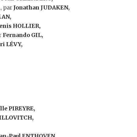
l, par
Jonathan JUDAKEN,
MAN,
enis HOLLIER,
ar
Fernando GIL,
ri LÉVY,
le PIREYRE,
VILLOVITCH,
ean-Paul ENTHOVEN.