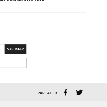
S'ABONNER


PARTAGER