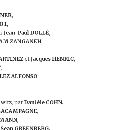
KNER,
OT,
ar
Jean-Paul DOLLÉ,
AZAM ZANGANEH
,
MARTINEZ
et
Jacques HENRIC
,
T
,
ÁLEZ ALFONSO
,
hwitz, par
Danièle COHN,
ELACAMPAGNE,
LMANN,
r
Sean GREENBERG,