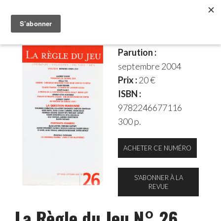
Parution :
septembre 2004
Prix :
20 €
ISBN :
9782246677116
300 p.
ACHETER CE NUMÉRO
S'ABONNER À LA
REVUE
La Règle du Jeu N° 26