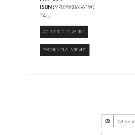
ISBN :
9782908656190
74 p.
ACHETER CE NUMÉRO
S'ABONNER À LA REVUE