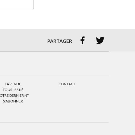


PARTAGER
LA REVUE
CONTACT
TOUS LES N°
OTRE DERNIER N°
S’ABONNER