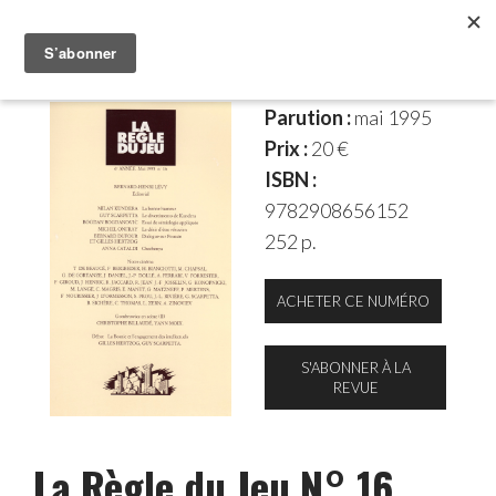
Parution :
mai 1995
Prix :
20 €
ISBN :
9782908656152
252 p.
ACHETER CE NUMÉRO
S'ABONNER À LA
REVUE
La Règle du Jeu N° 16