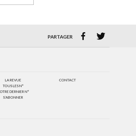


PARTAGER
LA REVUE
CONTACT
TOUS LES N°
OTRE DERNIER N°
S’ABONNER