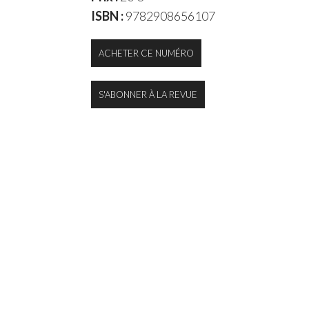
ISBN :
9782908656107
ACHETER CE NUMÉRO
S'ABONNER À LA REVUE