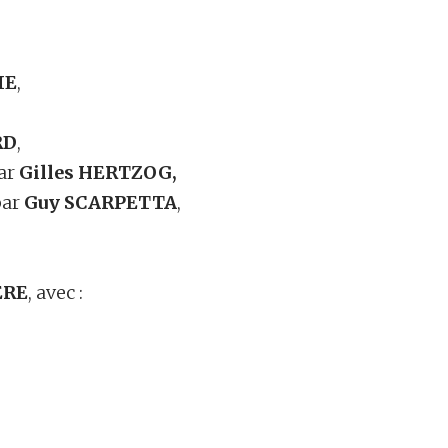
IE
,
RD
,
par
Gilles HERTZOG,
par
Guy SCARPETTA
,
ÈRE
, avec :