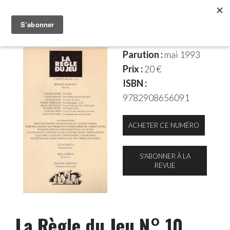
Parution :
mai 1993
Prix :
20 €
ISBN :
9782908656091
ACHETER CE NUMÉRO
S'ABONNER À LA
REVUE
La Règle du Jeu N° 10