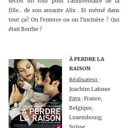
secret un tour pour l’anniversaire de la
fille… de son amante Alix . Et mémé dans
tout ça? On l’enterre ou on l’incinère ? Qui
était Berthe ?
À PERDRE LA
RAISON
Réalisateur
:
Joachim Lafosse
Pays
: France,
Belgique,
Luxembourg,
Suisse