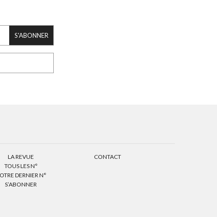
S'ABONNER
LA REVUE
CONTACT
TOUS LES N°
OTRE DERNIER N°
S’ABONNER