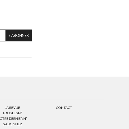
S'ABONNER
LA REVUE
CONTACT
TOUS LES N°
OTRE DERNIER N°
S’ABONNER