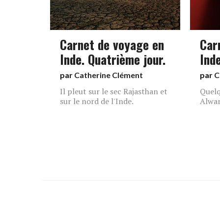
Carnet de voyage en
Car
Inde. Quatrième jour.
Inde
par
Catherine Clément
par
C
Il pleut sur le sec Rajasthan et
Quelq
sur le nord de l'Inde.
Alwa