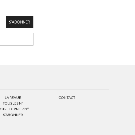
S'ABONNER
LA REVUE
CONTACT
TOUS LES N°
OTRE DERNIER N°
S’ABONNER