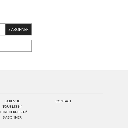
S'ABONNER
LA REVUE
CONTACT
TOUS LES N°
OTRE DERNIER N°
S’ABONNER