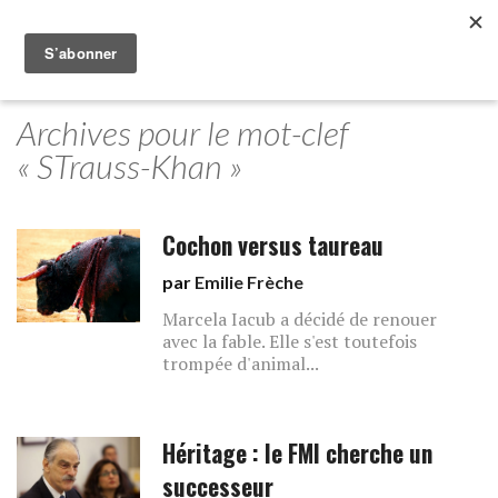
Archives pour le mot-clef
« STrauss-Khan »
Cochon versus taureau
par
Emilie Frèche
Marcela Iacub a décidé de renouer
avec la fable. Elle s'est toutefois
trompée d'animal...
Héritage : le FMI cherche un
successeur