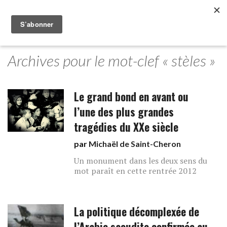
Archives pour le mot-clef « stèles »
Le grand bond en avant ou
l’une des plus grandes
tragédies du XXe siècle
par
Michaël de Saint-Cheron
Un monument dans les deux sens du
mot paraît en cette rentrée 2012
La politique décomplexée de
l’Arabie saoudite confirmée au