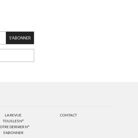
S'ABONNER
LA REVUE
CONTACT
TOUS LES N°
OTRE DERNIER N°
S’ABONNER