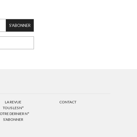
S'ABONNER
LA REVUE
CONTACT
TOUS LES N°
OTRE DERNIER N°
S’ABONNER