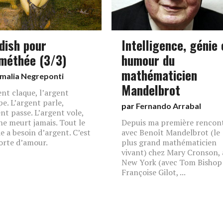
dish pour
Intelligence, génie 
méthée (3/3)
humour du
mathématicien
malia Negreponti
Mandelbrot
ent claque, l’argent
pe. L’argent parle,
par
Fernando Arrabal
ent passe. L’argent vole,
ne meurt jamais. Tout le
Depuis ma première rencon
 a besoin d’argent. C’est
avec Benoît Mandelbrot (le
orte d’amour.
plus grand mathématicien
vivant) chez Mary Cronson, 
New York (avec Tom Bishop
Françoise Gilot, ...