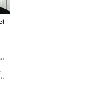
et
tre
à
 et