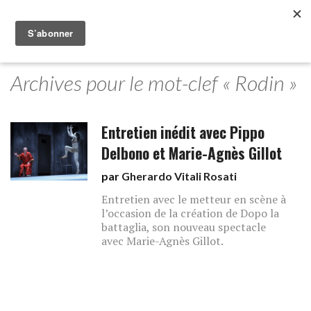
Archives pour le mot-clef « Rodin »
Entretien inédit avec Pippo
Delbono et Marie-Agnès Gillot
par
Gherardo Vitali Rosati
Entretien avec le metteur en scène à
l’occasion de la création de Dopo la
battaglia, son nouveau spectacle
avec Marie-Agnès Gillot.