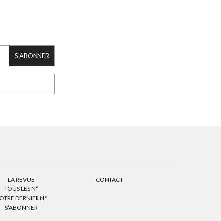
S'ABONNER
LA REVUE
CONTACT
TOUS LES N°
OTRE DERNIER N°
S’ABONNER