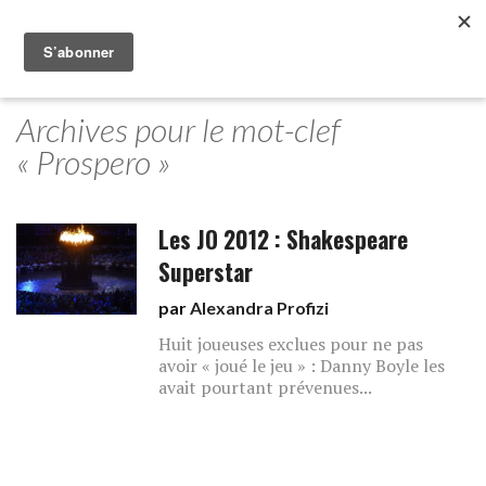
Archives pour le mot-clef
« Prospero »
Les JO 2012 : Shakespeare
Superstar
par
Alexandra Profizi
Huit joueuses exclues pour ne pas
avoir « joué le jeu » : Danny Boyle les
avait pourtant prévenues...