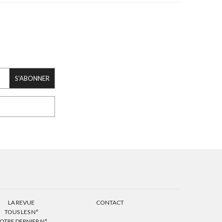
S'ABONNER
LA REVUE
CONTACT
TOUS LES N°
OTRE DERNIER N°