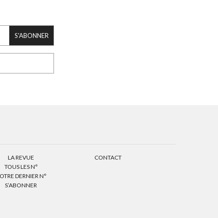
S'ABONNER
LA REVUE
CONTACT
TOUS LES N°
OTRE DERNIER N°
S’ABONNER