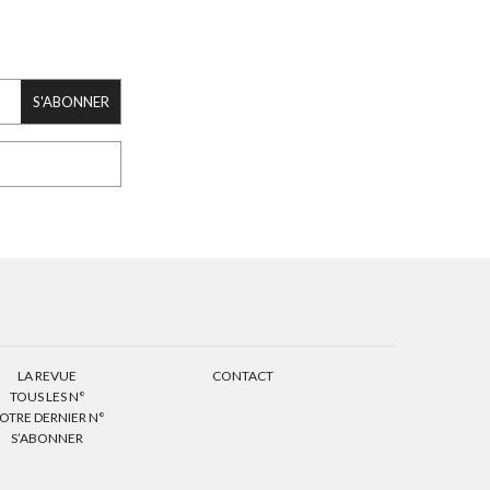
S'ABONNER
LA REVUE
CONTACT
TOUS LES N°
OTRE DERNIER N°
S’ABONNER