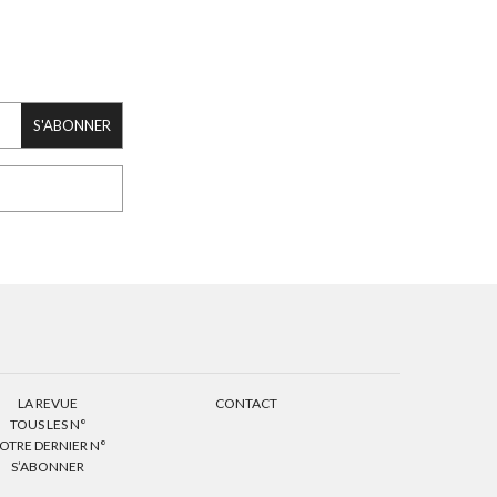
S'ABONNER
LA REVUE
CONTACT
TOUS LES N°
OTRE DERNIER N°
S’ABONNER