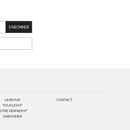
S'ABONNER
LA REVUE
CONTACT
TOUS LES N°
OTRE DERNIER N°
S’ABONNER