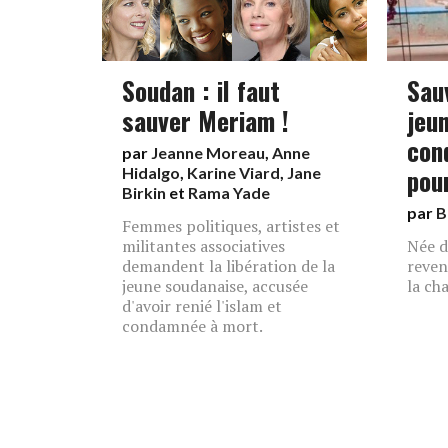
Soudan : il faut
Sau
sauver Meriam !
jeu
con
par
Jeanne Moreau
,
Anne
pou
Hidalgo
,
Karine Viard
,
Jane
Birkin
et
Rama Yade
par
B
Femmes politiques, artistes et
militantes associatives
Née d
demandent la libération de la
reven
jeune soudanaise, accusée
la cha
d'avoir renié l'islam et
condamnée à mort.