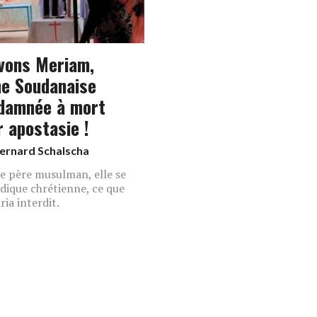
vons Meriam,
ne Soudanaise
damnée à mort
r apostasie !
ernard Schalscha
e père musulman, elle se
dique chrétienne, ce que
ria interdit.