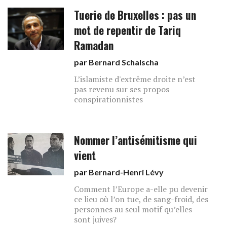
Tuerie de Bruxelles : pas un
mot de repentir de Tariq
Ramadan
par
Bernard Schalscha
L’islamiste d'extrême droite n’est
pas revenu sur ses propos
conspirationnistes
Nommer l’antisémitisme qui
vient
par
Bernard-Henri Lévy
Comment l’Europe a-elle pu devenir
ce lieu où l’on tue, de sang-froid, des
personnes au seul motif qu’elles
sont juives?