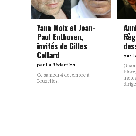
Yann Moix et Jean-
Ann
Paul Enthoven,
Règl
invités de Gilles
des
Collard
par L
par La Rédaction
Quand
Flore
Ce samedi 4 décembre à
incon
Bruxelles.
dirig