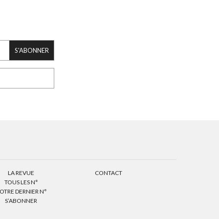
S'ABONNER
LA REVUE
CONTACT
TOUS LES N°
OTRE DERNIER N°
S’ABONNER