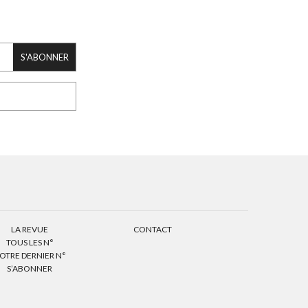
S'ABONNER
LA REVUE
CONTACT
TOUS LES N°
OTRE DERNIER N°
S’ABONNER