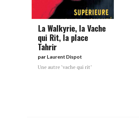
La Walkyrie, la Vache
qui Rit, la place
Tahrir
par
Laurent Dispot
Une autre "vache qui rit"