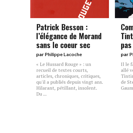
Patrick Besson :
Com
l’élégance de Morand
Tint
sans le coeur sec
pas
par
Philippe Lacoche
par
P
« Le Hussard Rouge » : un
Il le f
recueil de textes courts,
allé 
articles, chroniques, critiques,
Tintin
qu'il a publiés depuis vingt ans.
de St
Hilarant, pétillant, insolent.
Gaumo
Du ...