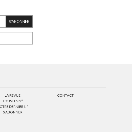
S'ABONNER
LA REVUE
CONTACT
TOUS LES N°
OTRE DERNIER N°
S’ABONNER