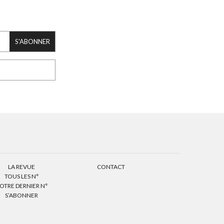
S'ABONNER
LA REVUE
CONTACT
TOUS LES N°
OTRE DERNIER N°
S’ABONNER