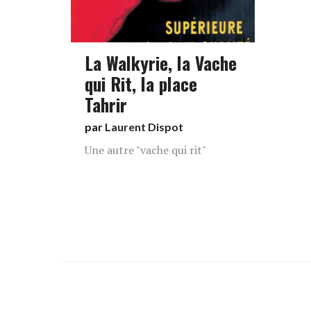
La Walkyrie, la Vache
qui Rit, la place
Tahrir
par
Laurent Dispot
Une autre "vache qui rit"