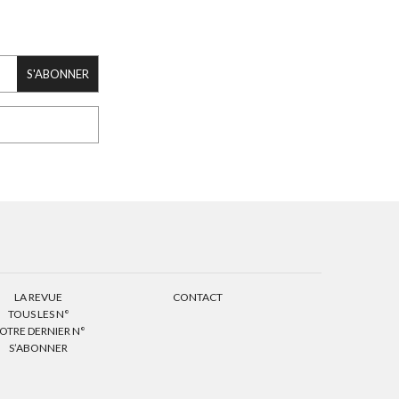
S'ABONNER
LA REVUE
CONTACT
TOUS LES N°
OTRE DERNIER N°
S’ABONNER