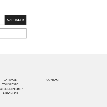
S'ABONNER
LA REVUE
CONTACT
TOUS LES N°
OTRE DERNIER N°
S’ABONNER