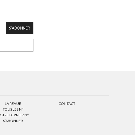
S'ABONNER
LA REVUE
CONTACT
TOUS LES N°
OTRE DERNIER N°
S’ABONNER