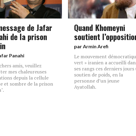
message de Jafar
Quand Khomeyni
ahi de la prison
soutient l’oppositio
in
par
Armin Arefi
afar Panahi
Le mouvement démocratiqu
vert » iranien a accueilli dan
chers amis, veuillez
ses rangs ces derniers jours
ter mes chaleureuses
soutien de poids, en la
ations depuis la cellule
personne d’un jeune
te et sombre de la prison
Ayatollah.
".