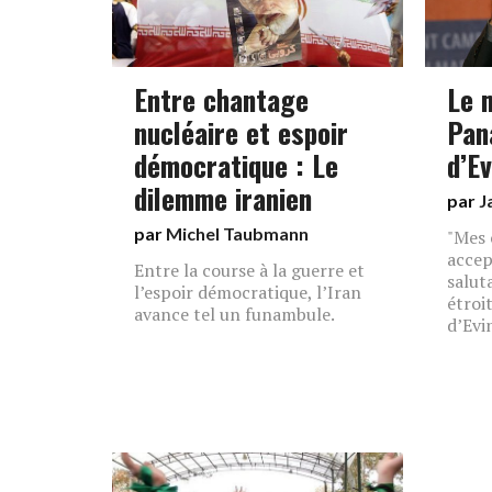
Entre chantage
Le 
nucléaire et espoir
Pan
démocratique : Le
d’Ev
dilemme iranien
par
J
par
Michel Taubmann
"Mes 
accep
Entre la course à la guerre et
salut
l’espoir démocratique, l’Iran
étroi
avance tel un funambule.
d’Evin