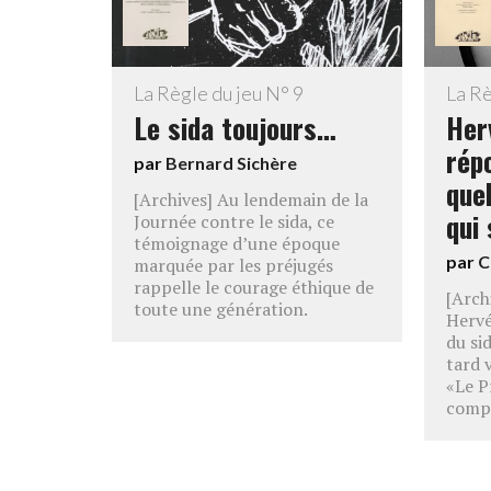
La Règle du jeu N° 9
La Rè
Le sida toujours…
Her
rép
par
Bernard Sichère
que
[Archives] Au lendemain de la
qui
Journée contre le sida, ce
témoignage d’une époque
par
C
marquée par les préjugés
rappelle le courage éthique de
[Arch
toute une génération.
Hervé
du si
tard 
«Le P
compa