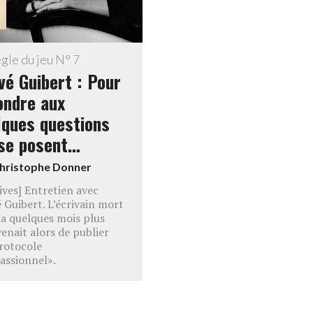
gle du jeu N° 7
vé Guibert : Pour
ondre aux
lques questions
 se posent…
hristophe Donner
ives] Entretien avec
 Guibert. L’écrivain mort
da quelques mois plus
venait alors de publier
rotocole
ssionnel».