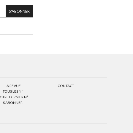
S'ABONNER
LA REVUE
CONTACT
TOUS LES N°
OTRE DERNIER N°
S’ABONNER