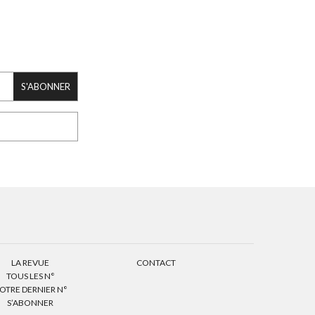
S'ABONNER
LA REVUE
CONTACT
TOUS LES N°
OTRE DERNIER N°
S’ABONNER