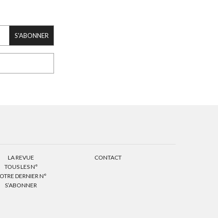
S'ABONNER
LA REVUE
CONTACT
TOUS LES N°
OTRE DERNIER N°
S’ABONNER