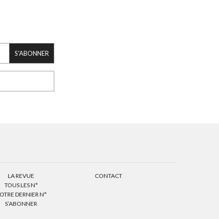
S'ABONNER
LA REVUE
CONTACT
TOUS LES N°
OTRE DERNIER N°
S’ABONNER