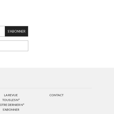
S'ABONNER
LA REVUE
CONTACT
TOUS LES N°
OTRE DERNIER N°
S’ABONNER