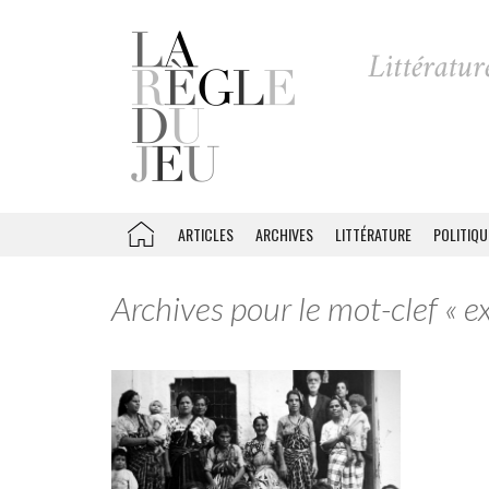
ARTICLES
ARCHIVES
LITTÉRATURE
POLITIQU
Archives pour le mot-clef « e