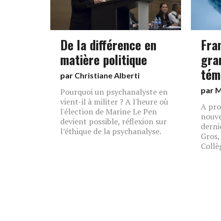
De la différence en
Fra
matière politique
gra
tém
par
Christiane Alberti
par
M
Pourquoi un psychanalyste en
vient-il à militer ? A l'heure où
A pro
l'élection de Marine Le Pen
nouve
devient possible, réflexion sur
derni
l’éthique de la psychanalyse.
Gros,
Collè