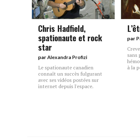
Chris Hadfield,
L’êt
spationaute et rock
par
P
star
Creve
sans 
par
Alexandra Profizi
hémor
Le spationaute canadien
à la 
connaît un succès fulgurant
avec ses vidéos postées sur
internet depuis l'espace.