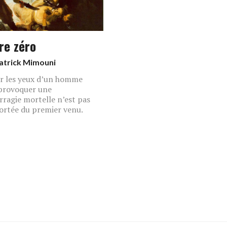
re zéro
atrick Mimouni
r les yeux d’un homme
provoquer une
ragie mortelle n’est pas
portée du premier venu.