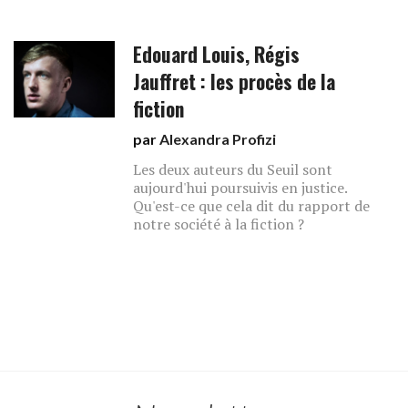
Edouard Louis, Régis
Jauffret : les procès de la
fiction
par
Alexandra Profizi
Les deux auteurs du Seuil sont
aujourd'hui poursuivis en justice.
Qu'est-ce que cela dit du rapport de
notre société à la fiction ?