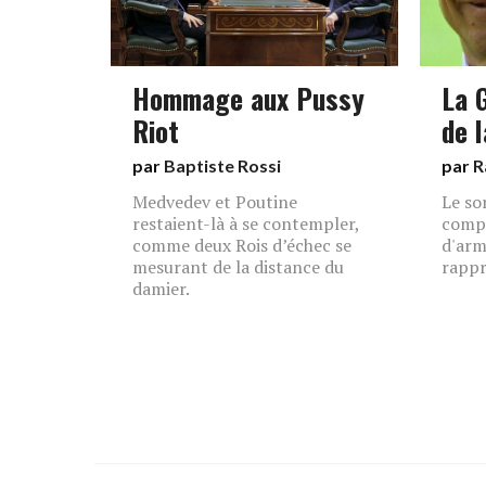
Hommage aux Pussy
La 
Riot
de l
par
Baptiste Rossi
par
R
Medvedev et Poutine
Le so
restaient-là à se contempler,
compr
comme deux Rois d’échec se
d'arm
mesurant de la distance du
rappr
damier.